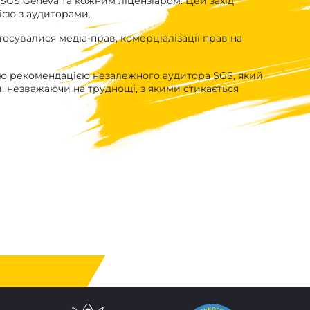
SGS Geneva та кожним ліцензіаром. Цей захід
ією з аудиторами.
осувалися медіа-прав, комерціалізації прав на
ою рекомендацією незалежного аудитора SGS, який
й, незважаючи на труднощі, з якими стикається