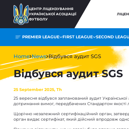
ЦЕНТР ЛІЦЕНЗУВАННЯ
УКРАЇНСЬКОЇ АСОЦІАЦІЇ
ЛІЦЕ
ФУТБОЛУ
PREMIER LEAGUE
FIRST LEAGUE
SECOND LEAG
Home
News
Відбувся аудит SGS
Відбувся аудит SGS
25 September 2025, Th
25 вересня відбувся запланований аудит Української 
дотримання вимог, передбачених Стандартом якості л
Щорічно незалежний сертифікаційний орган, затвер
орган видає сертифікат, який дійсний впродовж одно