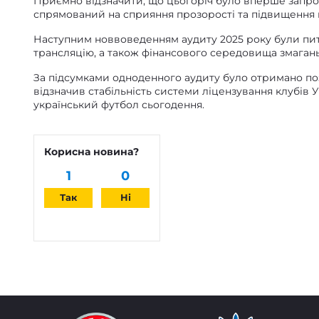
Приємно відзначити, що цьогоріч було вперше запро
спрямований на сприяння прозорості та підвищення в
Наступним новвоведенням аудиту 2025 року були пита
трансляцію, а також фінансового середовища змагань 
За підсумками одноденного аудиту було отримано п
відзначив стабільність системи ліцензування клубів У
український футбол сьогодення.
Корисна новина?
1
0
Так
Ні