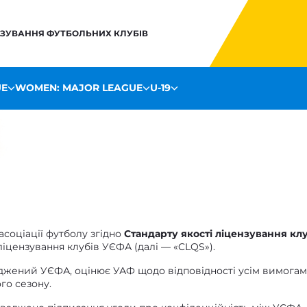
НЗУВАННЯ ФУТБОЛЬНИХ КЛУБІВ
UE
WOMEN: MAJOR LEAGUE
U-19
асоціації футболу згідно
Стандарту якості ліцензування кл
іцензування клубів УЄФА (далі — «CLQS»).
джений УЄФА, оцінює УАФ щодо відповідності усім вимога
го сезону.