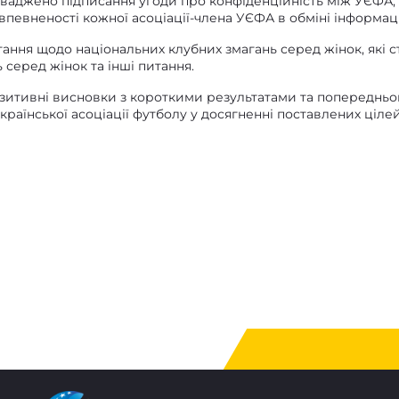
ваджено підписання угоди про конфіденційність між УЄФА, 
певненості кожної асоціації-члена УЄФА в обміні інформац
ння щодо національних клубних змагань серед жінок, які ст
серед жінок та інші питання.
озитивні висновки з короткими результатами та попереднь
країнської асоціації футболу у досягненні поставлених ціле