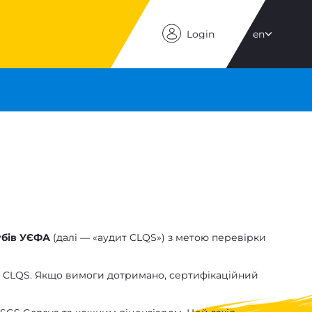
Login
en
убів УЄФА
(далі — «аудит CLQS») з метою перевірки
м CLQS. Якщо вимоги дотримано, сертифікаційний