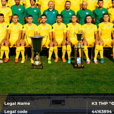
Legal Name
КЗ ТМР "
Legal code
44163894