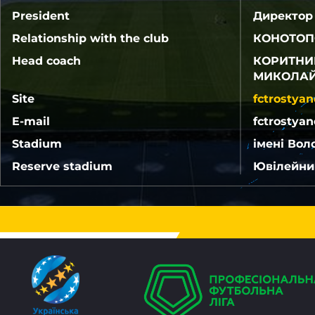
President
Директор
Relationship with the club
КОНОТОП
Head coach
КОРИТНИК
МИКОЛА
Site
fctrostya
E-mail
fctrostya
Stadium
імені Во
Reserve stadium
Ювілейни