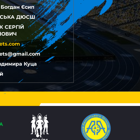
 Богдан Єсип
СЬКА ДЮСШ
 СЕРГІЙ
ЙОВИЧ
nets.com
nets@gmail.com
лодимира Куца
й