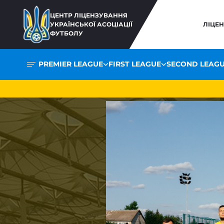
ЦЕНТР ЛІЦЕНЗУВАННЯ
УКРАЇНСЬКОЇ АСОЦІАЦІЇ
ЛІЦЕ
ФУТБОЛУ
PREMIER LEAGUE
FIRST LEAGUE
SECOND LEAG