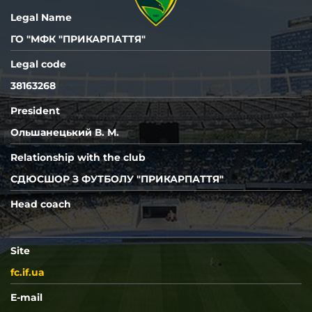
РУХ
СКАЛА 1911
Т
Legal Name
ГО "МФК "ПРИКАРПАТТЯ"
Legal code
38163268
President
Ольшанецький В. М.
Relationship with the club
СДЮСШОР З ФУТБОЛУ "ПРИКАРПАТТЯ"
Head coach
Site
fc.if.ua
E-mail