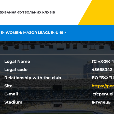
НЗУВАННЯ ФУТБОЛЬНИХ КЛУБІВ
UE
WOMEN: MAJOR LEAGUE
U-19
Legal Name
ГС «ХФК 
Legal code
45668342
Relationship with the club
БО "БФ "
Site
https://pe
E-mail
'cfcpenue
Stadium
Інгулець