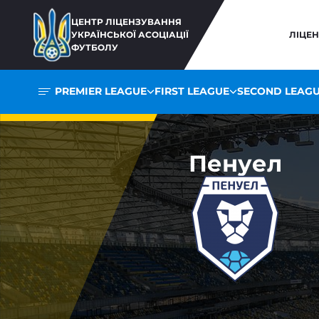
ЦЕНТР ЛІЦЕНЗУВАННЯ
УКРАЇНСЬКОЇ АСОЦІАЦІЇ
ЛІЦЕ
ФУТБОЛУ
PREMIER LEAGUE
FIRST LEAGUE
SECOND LEAG
Пенуел