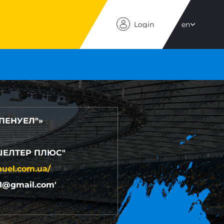
Login
en
"ПЕНУЕЛ"»
ШЕЛТЕР ПЛЮС"
nuel.com.ua/
l1@gmail.com'