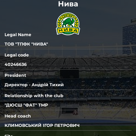
Нива
РУХ
СКАЛА 1911
Т
Legal Name
ТОВ "ТПФК "НИВА"
Legal code
40246636
President
Директор - Андрій Тихий
Relationship with the club
"ДЮСШ "ФАТ" ТМР
Head coach
КЛИМОВСЬКИЙ ІГОР ПЕТРОВИЧ