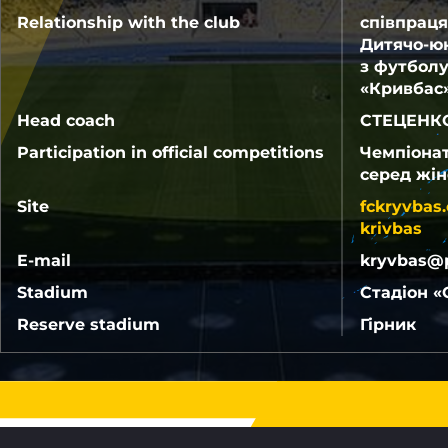
Relationship with the club
співпраця
Дитячо-ю
з футбол
«Кривбас
Head coach
СТЕЦЕНКО
Participation in official competitions
Чемпіонат
серед жін
Site
fckryvbas.
krivbas
E-mail
kryvbas@p
Stadium
Стадіон «
Reserve stadium
Гірник