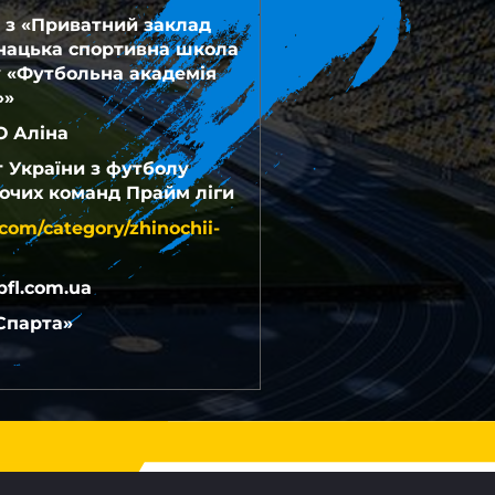
 з «Приватний заклад
нацька спортивна школа
у «Футбольна академія
»»
 Аліна
 України з футболу
очих команд Прайм ліги
com/category/zhinochii-
fl.com.ua
Спарта»