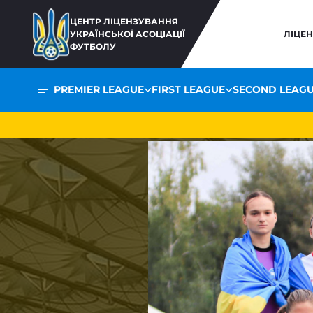
ЦЕНТР ЛІЦЕНЗУВАННЯ
УКРАЇНСЬКОЇ АСОЦІАЦІЇ
ЛІЦЕ
ФУТБОЛУ
PREMIER LEAGUE
FIRST LEAGUE
SECOND LEAG