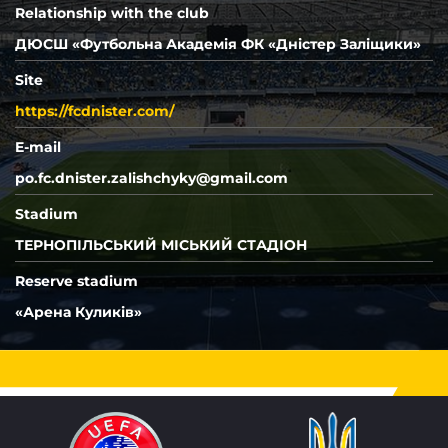
РУХ
СКАЛА 1911
Т
Relationship with the club
ДЮСШ «Футбольна Академія ФК «Дністер Заліщики»
Site
https://fcdnister.com/
E-mail
po.fc.dnister.zalishchyky@gmail.com
Stadium
ТЕРНОПІЛЬСЬКИЙ МІСЬКИЙ СТАДІОН
Reserve stadium
«Арена Куликів»